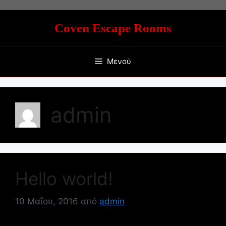
Μετάβαση
σε
Coven Escape Rooms
περιεχόμενο
Μενού
admin
Hello world!
10 Μαΐου, 2016
από
admin