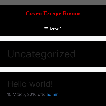
Μετάβαση
σε
Coven Escape Rooms
περιεχόμενο
Μενού
Uncategorized
Hello world!
10 Μαΐου, 2016
από
admin