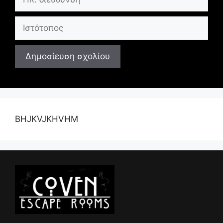
διεύθυνση
Ιστότοπος
BHJKVJKHVHM